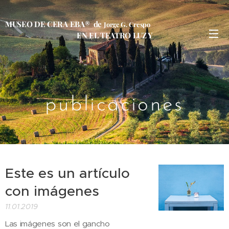
MUSEO DE CERA EBA® de
Jorge G. Crespo
EN EL TEATRO LUZ Y
FUERZA CABA
publicaciones
Este es un artículo
con imágenes
11.01.2019
Las imágenes son el gancho